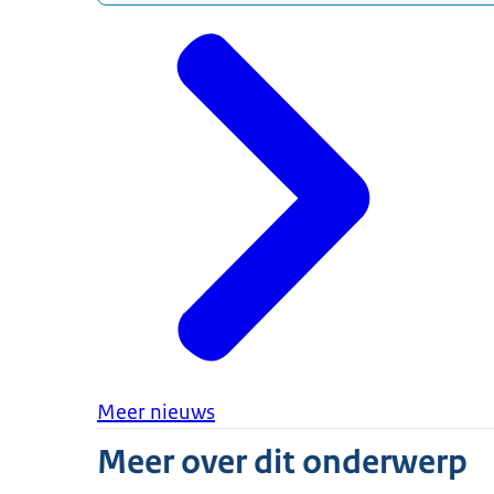
Meer informatie
Meer nieuws
www.loketkennisveiligheid.nl
, uitgevoerd d
Meer over dit onderwerp