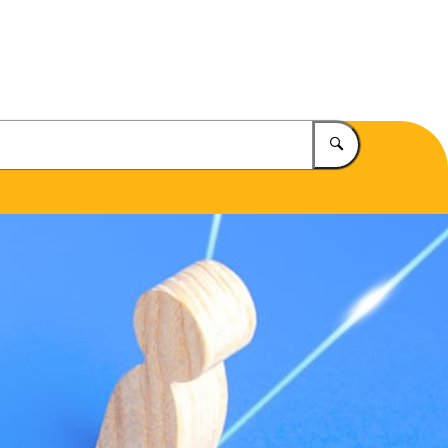
eiligheid
Vul in wat u z