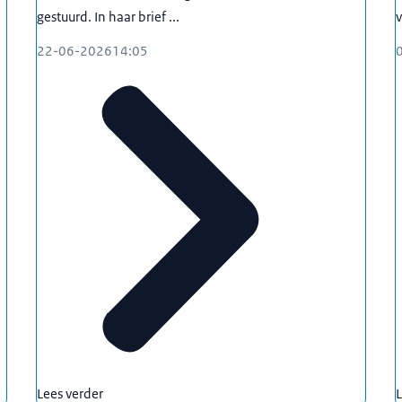
en u extra waakzaam moet zijn met internationale
gestuurd. In haar brief ...
v
atting kunt maken van het risicoprofiel van een land, of
rving en selectie van nieuwe medewerkers.
22-06-2026
14:05
 vragen over internationale samenwerking? Of moet u
 afwegen? Neem dan contact op met het Rijksbreed Loket
 dit gebied en adviseren u graag als u worstelt met dit
beslissingen nemen en maatregelen treffen om de
voor informatie en antwoorden op veel gestelde vragen.
er een antwoord? Neem dan contact met ons op via het
er!
Lees verder
L