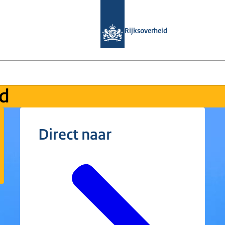
Naar de homepage van Loket Kennisv
Rijksoverheid
id
Direct naar