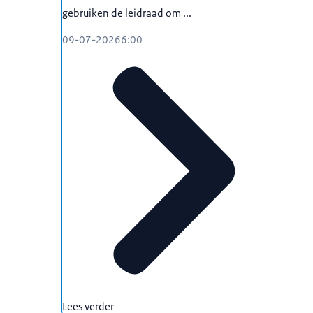
Misschien wilt u controleren bij welke sector
gebruiken de leidraad om ...
samenwerking. Of wilt u weten hoe u een insch
waar u rekening mee moet houden tijdens we
09-07-2026
6:00
Werkt u bij een kennisinstelling? En heeft u
kansen en (veiligheids)risico’s tegen elkaar
Kennisveiligheid. Wij hebben veel expertise op
soort vraagstukken. Zo kunt u weloverwogen 
weerbaarheid te vergroten.
Kijk op de website loketkennisveiligheid.nl 
Staat uw vraag hier niet bij of twijfelt u ov
contactformulier. Wij helpen u dan graag verd
Lees verder