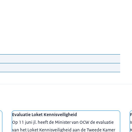
dienst van de Rijksoverheid om ervoor te zorgen dat
svinden, met een goede balans tussen kansen en risico’s
ederland actief op zoek naar kennis en technologie.
n oproepen. Vragen die te maken hebben met
he kwesties zoals misbruik van onderzoeksresultaten of
Evaluatie Loket Kennisveiligheid
F
rtner.
Op 11 juni jl. heeft de Minister van OCW de evaluatie
I
van het Loket Kennisveiligheid aan de Tweede Kamer