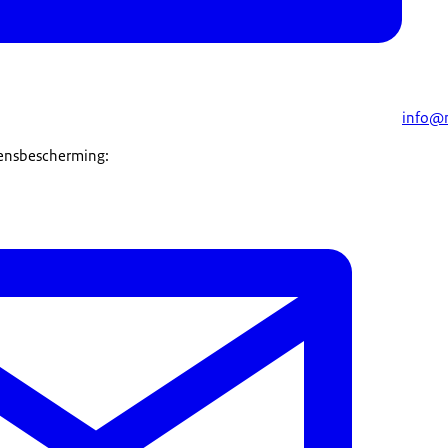
info@
vensbescherming: