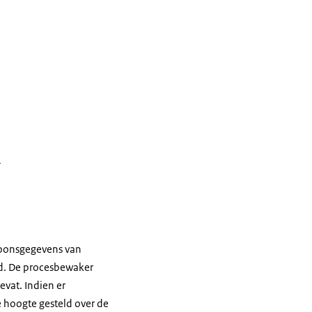
l
rsoonsgegevens van
id. De procesbewaker
vat. Indien er
 hoogte gesteld over de