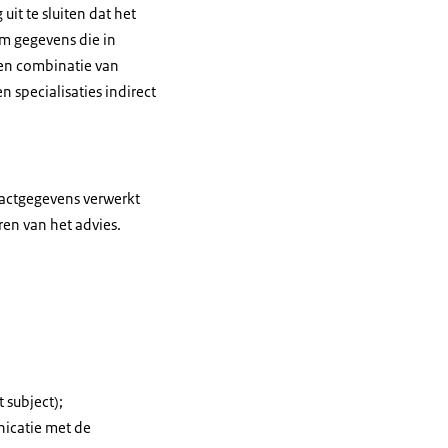
uit te sluiten dat het
om gegevens die in
een combinatie van
 specialisaties indirect
tactgegevens verwerkt
ren van het advies.
 subject);
icatie met de