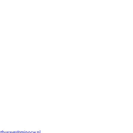
stbusavg@minocw.nl
.