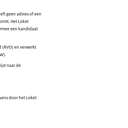
eft geen advies of een
vormt. Het Loket
waarmee een kandidaat
d (RVO) en verwerkt
CW).
jst naar de
vens door het Loket