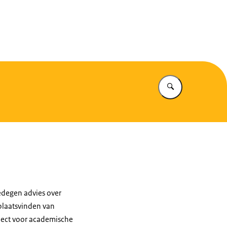
eiligheid
Vul in wat u z
gedegen advies over
 plaatsvinden van
spect voor academische