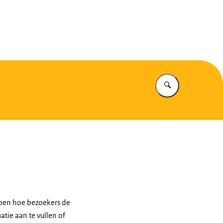
eiligheid
Vul in wat u z
jpen hoe bezoekers de
atie aan te vullen of