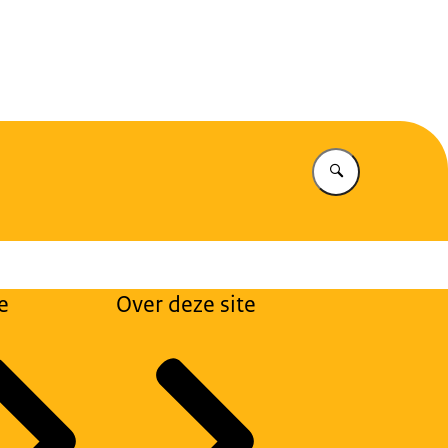
eiligheid
Vul in wat u z
e
Over deze site