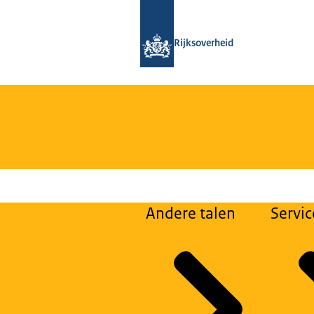
Naar de homepage van Loket Kennisv
Rijksoverheid
Andere talen
Servic