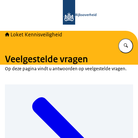
Naar de homepage van Loket Kennisv
Rijksoverheid
Loket Kennisveiligheid
Vu
Veelgestelde vragen
Op deze pagina vindt u antwoorden op veelgestelde vragen.