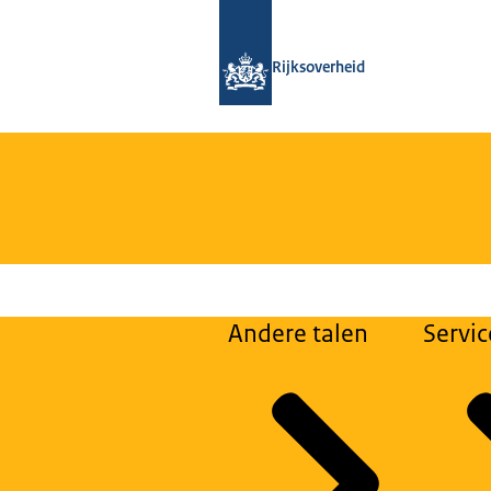
Naar de homepage van Loket Kennisv
Rijksoverheid
Andere talen
Servic