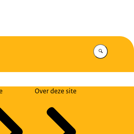
eiligheid
Vul in wat u z
e
Over deze site