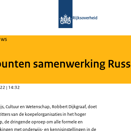
Naar de homepage van Loket Kennisv
Rijksoverheid
uws
punten samenwerking Russi
22 | 14:32
js, Cultuur en Wetenschap, Robbert Dijkgraaf, doet
zitters van de koepelorganisaties in het hoger
p, de dringende oproep om alle formele en
kingen met onderwijs- en kennisinstellingen in de