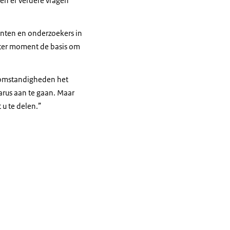
ten er verdere vragen
denten en onderzoekers in
ater moment de basis om
e omstandigheden het
arus aan te gaan. Maar
 u te delen.”