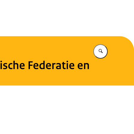
eiligheid
Vul in wat u z
sche Federatie en