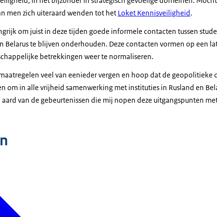
eiligheid, in het bijzonder in strategisch gevoelige domeinen. Moch
an men zich uiteraard wenden tot het
Loket Kennisveiligheid
.
langrijk om juist in deze tijden goede informele contacten tussen stu
en Belarus te blijven onderhouden. Deze contacten vormen op een l
chappelijke betrekkingen weer te normaliseren.
e maatregelen veel van eenieder vergen en hoop dat de geopolitiek
 om in alle vrijheid samenwerking met instituties in Rusland en Bel
ke aard van de gebeurtenissen die mij nopen deze uitgangspunten met
n