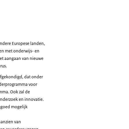
 andere Europese landen,
en met onderwijs- en
r het aangaan van nieuwe
arus.
afgekondigd, dat onder
Kaderprogramma voor
amma. Ook zal de
nderzoek en innovatie.
 goed mogelijk
aanzien van