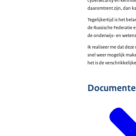
cybersecurity en kennisv
daaromtrent zijn, dan k
Tegelijkertijd is het be
de Russische Federatie 
de onderwijs- en wetens
Ik realiseer me dat dez
snel weer mogelijk maken
het is de verschrikkelij
Documente