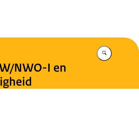
eiligheid
Vul in wat u z
NAW/NWO-I en
igheid