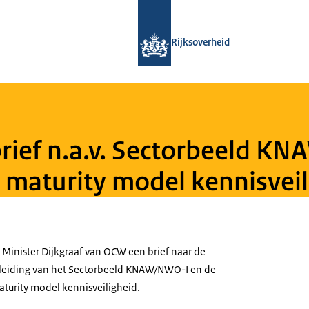
Naar de homepage van Loket Kennisv
Rijksoverheid
rief n.a.v. Sectorbeeld K
y maturity model kennisveil
 Minister Dijkgraaf van OCW een brief naar de
leiding van het Sectorbeeld KNAW/NWO-I en de
aturity model kennisveiligheid.